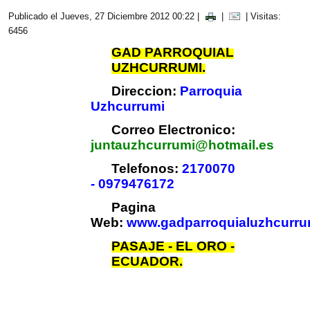
Publicado el Jueves, 27 Diciembre 2012 00:22
|
|
| Visitas:
6456
GAD PARROQUIAL
UZHCURRUMI.
Direccion:
Parroquia
Uzhcurrumi
Correo Electronico:
juntauzhcurrumi@hotmail.es
Telefonos:
2170070
- 0979476172
Pagina
Web:
www.gadparroquialuzhcurru
PASAJE - EL ORO -
ECUADOR.