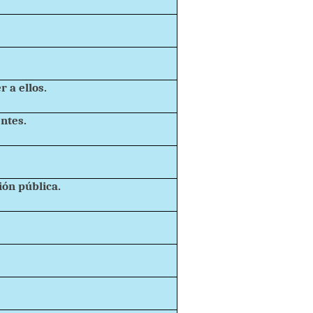
 a ellos.
entes.
ión pública.