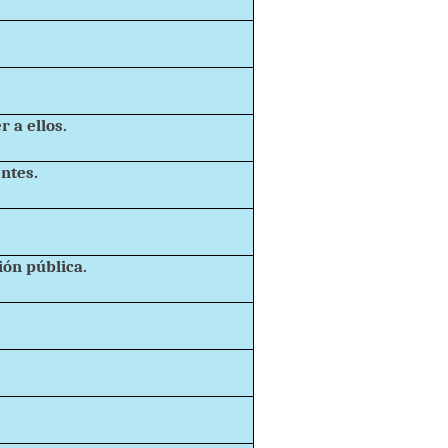
 a ellos.
entes.
ión pública.