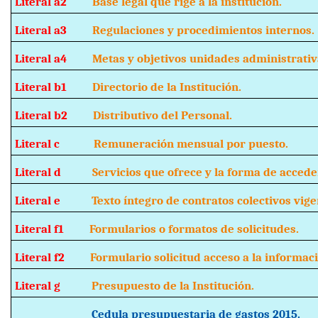
Literal a2
Base legal que rige a la institución.
Literal a3
Regulaciones y procedimientos internos.
Literal a4
Metas y objetivos unidades administrativ
Literal b1
Directorio de la Institución.
Literal b2
Distributivo del Personal.
Literal c
Remuneración mensual por puesto.
Literal d
Servicios que ofrece y la forma de acceder 
Literal e
Texto íntegro de contratos colectivos vige
Literal f1
Formularios o formatos de solicitudes.
Literal f2
Formulario solicitud acceso a la informaci
Literal g
Presupuesto de la Institución.
Cedula presupuestaria de gastos 201