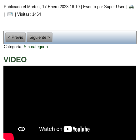
Publicado el Martes, 17 Enero 2023 16:19
|
Escrito por Super User
|
|
| Visitas: 1464
.
< Previo
Siguiente >
Categoría:
Sin categoría
VIDEO