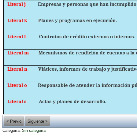
Literal j
Empresas y personas que han incumplido 
Literal k
Planes y programas en ejecución.
Literal l
Contratos de crédito externos o internos.
Literal m
Mecanismos de rendición de cuentas a la 
Literal n
Viáticos, informes de trabajo y justificativ
Literal o
Responsable de atender la información pú
Literal s
Actas y planes de desarrollo.
< Previo
Siguiente >
Categoría:
Sin categoría